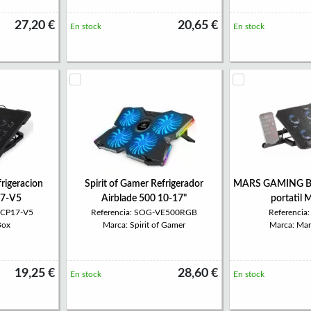
27,20 €
20,65 €
En stock
En stock
rigeracion
Spirit of Gamer Refrigerador
MARS GAMING Bas
17-V5
Airblade 500 10-17"
portatil
NCP17-V5
Referencia: SOG-VE500RGB
Referenci
Box
Marca: Spirit of Gamer
Marca: Ma
19,25 €
28,60 €
En stock
En stock