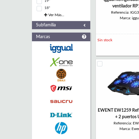
19"
ventilador R
18"
Referencia: IGG
Ver Más...
Marca: iggu
Subfamilia
Marcas
Sin stock
EWENT EW1259 Refri
+ 2 puertos
Referencia: E
Marca: Ewe