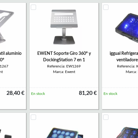
til aluminio
EWENT Soporte Giro 360º y
iggual Refriger
60º
DockingStation 7 en 1
ventilador
W1267
Referencia: EW1269
Referencia:
nt
Marca: Ewent
Marca: 
28,40 €
81,20 €
En stock
En stock