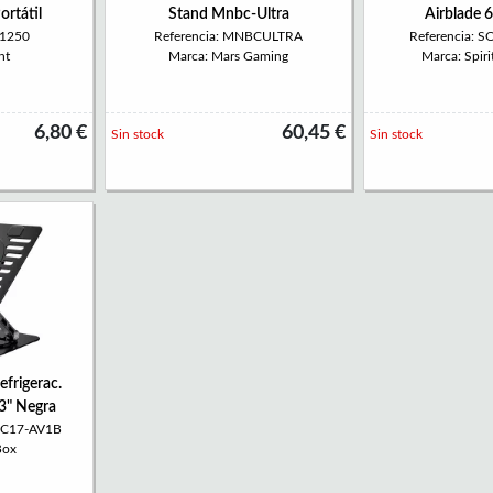
ortátil
Stand Mnbc-Ultra
Airblade 
W1250
Referencia: MNBCULTRA
Referencia: 
nt
Marca: Mars Gaming
Marca: Spiri
6,80 €
60,45 €
Sin stock
Sin stock
frigerac.
.3" Negra
PC17-AV1B
Box