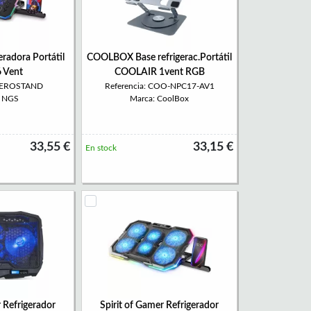
radora Portátil
COOLBOX Base refrigerac.Portátil
6 Vent
COOLAIR 1vent RGB
 HEROSTAND
Referencia: COO-NPC17-AV1
: NGS
Marca: CoolBox
33,55 €
33,15 €
En stock
r Refrigerador
Spirit of Gamer Refrigerador