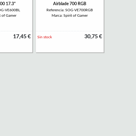
600 17.3"
Airblade 700 RGB
SOG-VE600BL
Referencia: SOG-VE700RGB
t of Gamer
Marca: Spirit of Gamer
17,45 €
30,75 €
Sin stock