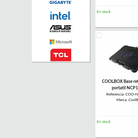
En stock
COOLBOX Base ref
portatil NCP
Referencia: COO-
Marca: Cool
En stock