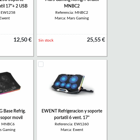
atil 17"+ 2 USB
MNBC2
a: EW1258
Referencia: MNBC2
 Ewent
Marca: Mars Gaming
12,50 €
25,55 €
Sin stock
Base Refrig.
EWENT Refrigeracion y soporte
+ sopor movil
portatil 6 vent. 17"
a: MNBC6
Referencia: EW1260
rs Gaming
Marca: Ewent