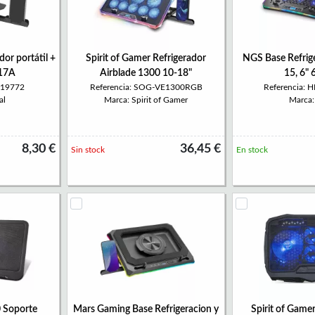
or portátil +
Spirit of Gamer Refrigerador
NGS Base Refrige
17A
Airblade 1300 10-18"
15, 6" 
319772
Referencia: SOG-VE1300RGB
Referencia:
al
Marca: Spirit of Gamer
Marca
8,30 €
36,45 €
Sin stock
En stock
Soporte
Mars Gaming Base Refrigeracion y
Spirit of Game