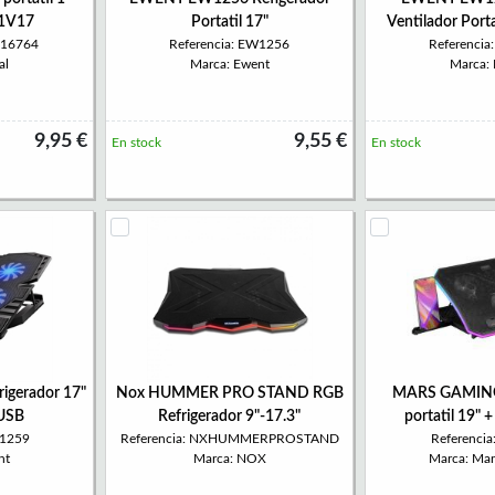
P1V17
Portatil 17"
Ventilador Port
316764
Referencia: EW1256
Referenci
al
Marca: Ewent
Marca:
9,95 €
9,55 €
En stock
En stock
gerador 17"
Nox HUMMER PRO STAND RGB
MARS GAMING 
 USB
Refrigerador 9"-17.3"
portatil 19" 
W1259
Referencia: NXHUMMERPROSTAND
Referenci
nt
Marca: NOX
Marca: Ma