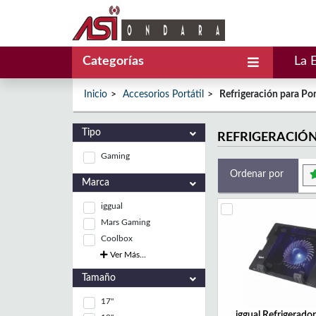
Categorías
La 
Inicio
Accesorios Portátil
Refrigeración para Por
Tipo
REFRIGERACIÓN
Gaming
Ordenar por
Marca
iggual
Mars Gaming
Coolbox
Ver Más...
Tamaño
17"
iggual Refrigerador