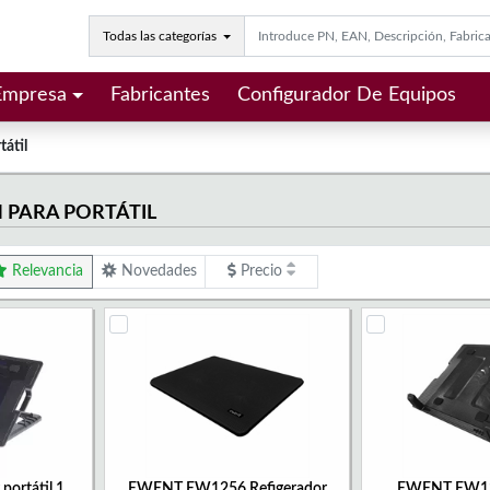
Todas las categorías
Empresa
Fabricantes
Configurador De Equipos
tátil
 PARA PORTÁTIL
Relevancia
Novedades
Precio
 portátil 1
EWENT EW1256 Refigerador
EWENT EW12