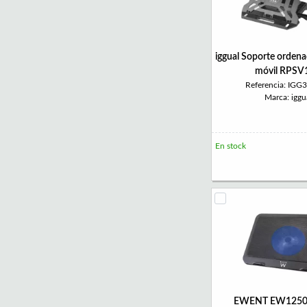
iggual Soporte ordenad
móvil RPSV
Referencia: IGG
Marca: iggu
En stock
EWENT EW1250 