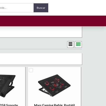
Buscar
58 Soporte
Mars Gaming Refrig. Portátil