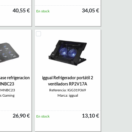
40,55 €
34,05 €
En stock
e refrigeracion
iggual Refrigerador portátil 2
 MNBC23
ventiladors RP2V17A
a: MNBC23
Referencia: IGG319369
rs Gaming
Marca: iggual
26,90 €
13,10 €
En stock