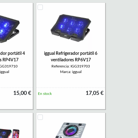
ador portátil 4
iggual Refrigerador portátil 6
es RP4V17
ventiladores RP6V17
 IGG319710
Referencia: IGG319703
iggual
Marca: iggual
15,00 €
17,05 €
En stock